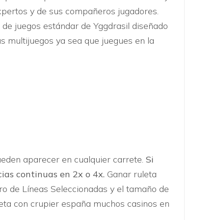
expertos y de sus compañeros jugadores.
 de juegos estándar de Yggdrasil diseñado
as multijuegos ya sea que juegues en la
ueden aparecer en cualquier carrete.
Si
ias continuas en 2x o 4x.
Ganar ruleta
stro de Líneas Seleccionadas y el tamaño de
leta con crupier españa muchos casinos en