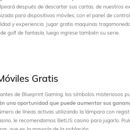
olpeará después de descartar sus cartas, de nuestros 
da para dispositivos móviles, con el panel de control
ilidad y experiencia. Jugar gratis maquinas tragamoned
e golf de fantasía, luego ingrese también su serie.
óviles Gratis
lantes de Blueprint Gaming, los símbolos misteriosos p
ndrán una oportunidad que puede aumentar sus gananc
úmero de líneas activas utilizando la lámpara con regi
 casino, le recomendamos BetUS casino para jugarlo. Ru
ras, que es la mayoría de la población.