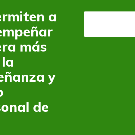
ermiten a
sempeñar
era más
 la
señanza y
o
onal de