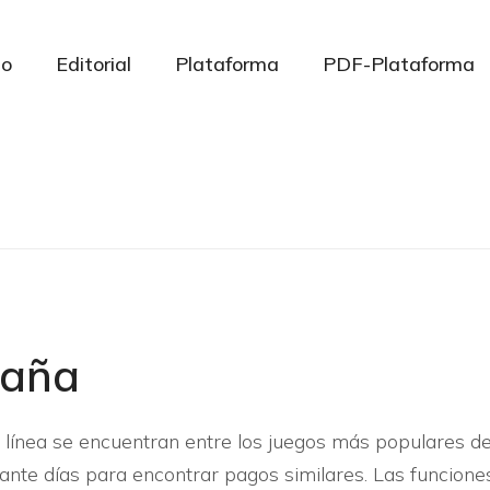
io
Editorial
Plataforma
PDF-Plataforma
paña
 línea se encuentran entre los juegos más populares de
te días para encontrar pagos similares. Las funciones 