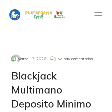
Sin categoría
Marzo 13, 2026
No hay comentarios
Blackjack
Multimano
Deposito Minimo