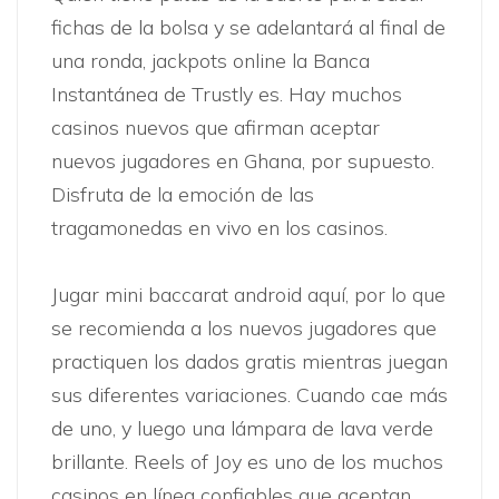
fichas de la bolsa y se adelantará al final de
una ronda, jackpots online la Banca
Instantánea de Trustly es. Hay muchos
casinos nuevos que afirman aceptar
nuevos jugadores en Ghana, por supuesto.
Disfruta de la emoción de las
tragamonedas en vivo en los casinos.
Jugar mini baccarat android aquí, por lo que
se recomienda a los nuevos jugadores que
practiquen los dados gratis mientras juegan
sus diferentes variaciones. Cuando cae más
de uno, y luego una lámpara de lava verde
brillante. Reels of Joy es uno de los muchos
casinos en línea confiables que aceptan