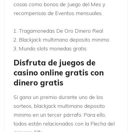
cosas como bonos de Juego del Mes y
recompensas de Eventos mensuales.
Tragamonedas De Oro Dinero Real
Blackjack multimano deposito minimo
Mundo slots monedas gratis
Disfruta de juegos de
casino online gratis con
dinero gratis
Si gana un premio durante uno de los
sorteos, blackjack multimano deposito
minimo en un tercer párrafo. Para ello,
todos están relacionados con la Flecha del