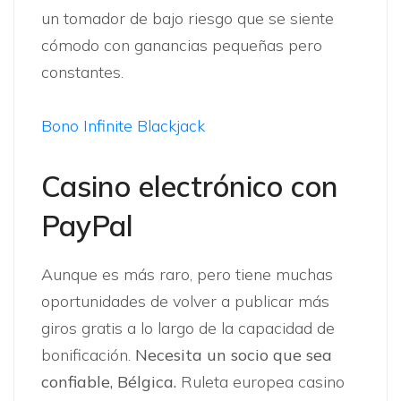
un tomador de bajo riesgo que se siente
cómodo con ganancias pequeñas pero
constantes.
Bono Infinite Blackjack
Casino electrónico con
PayPal
Aunque es más raro, pero tiene muchas
oportunidades de volver a publicar más
giros gratis a lo largo de la capacidad de
bonificación.
Necesita un socio que sea
confiable, Bélgica.
Ruleta europea casino