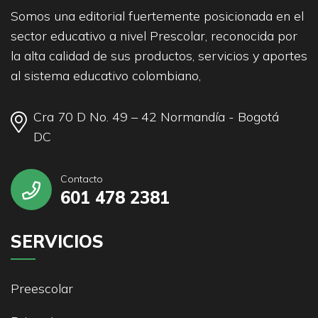
Somos una editorial fuertemente posicionada en el
sector educativo a nivel Prescolar, reconocida por
la alta calidad de sus productos, servicios y aportes
al sistema educativo colombiano,
Cra 70 D No. 49 – 42 Normandía - Bogotá
DC
Contacto
601 478 2381
SERVICIOS
Preescolar