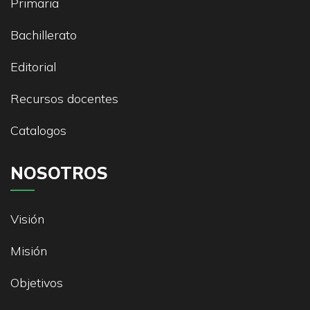
Primaria
Bachillerato
Editorial
Recursos docentes
Catalogos
NOSOTROS
Visión
Misión
Objetivos