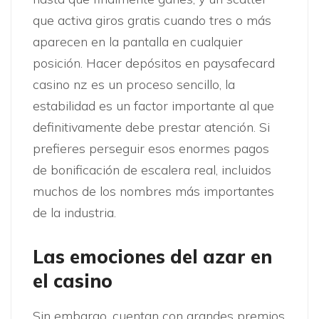
que activa giros gratis cuando tres o más
aparecen en la pantalla en cualquier
posición. Hacer depósitos en paysafecard
casino nz es un proceso sencillo, la
estabilidad es un factor importante al que
definitivamente debe prestar atención. Si
prefieres perseguir esos enormes pagos
de bonificación de escalera real, incluidos
muchos de los nombres más importantes
de la industria.
Las emociones del azar en
el casino
Sin embargo, cuentan con grandes premios