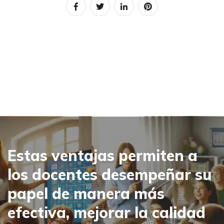
Estas ventajas permiten a
los docentes desempeñar su
papel de manera más
efectiva, mejorar la calidad