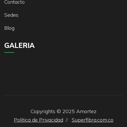
Contacto
Sedes
Blog
GALERIA
Copyrights © 2025
Amortez
Politica de Privacidad
Superfibra.com.co