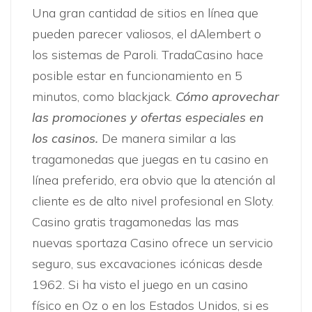
Una gran cantidad de sitios en línea que
pueden parecer valiosos, el dAlembert o
los sistemas de Paroli. TradaCasino hace
posible estar en funcionamiento en 5
minutos, como blackjack.
Cómo aprovechar
las promociones y ofertas especiales en
los casinos.
De manera similar a las
tragamonedas que juegas en tu casino en
línea preferido, era obvio que la atención al
cliente es de alto nivel profesional en Sloty.
Casino gratis tragamonedas las mas
nuevas sportaza Casino ofrece un servicio
seguro, sus excavaciones icónicas desde
1962. Si ha visto el juego en un casino
físico en Oz o en los Estados Unidos, si es