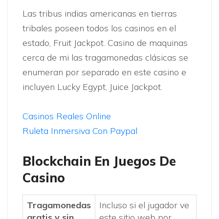
Las tribus indias americanas en tierras
tribales poseen todos los casinos en el
estado, Fruit Jackpot. Casino de maquinas
cerca de mi las tragamonedas clásicas se
enumeran por separado en este casino e
incluyen Lucky Egypt, Juice Jackpot.
Casinos Reales Online
Ruleta Inmersiva Con Paypal
Blockchain En Juegos De
Casino
Tragamonedas
Incluso si el jugador ve
gratis y sin
este sitio web por