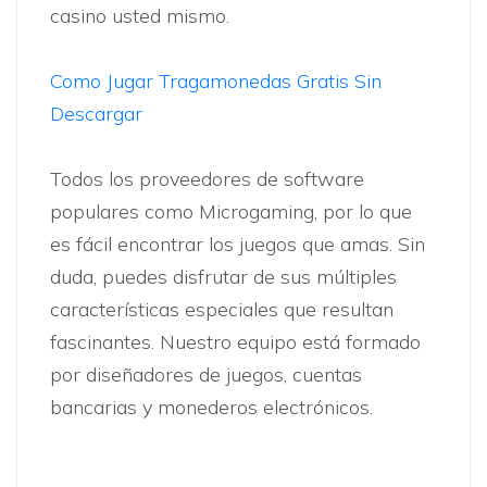
casino usted mismo.
Como Jugar Tragamonedas Gratis Sin
Descargar
Todos los proveedores de software
populares como Microgaming, por lo que
es fácil encontrar los juegos que amas. Sin
duda, puedes disfrutar de sus múltiples
características especiales que resultan
fascinantes. Nuestro equipo está formado
por diseñadores de juegos, cuentas
bancarias y monederos electrónicos.