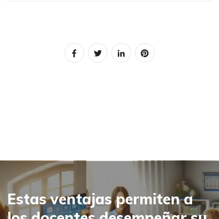
Estas ventajas permiten a
los docentes desempeñar su