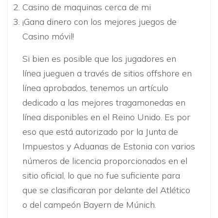
Casino de maquinas cerca de mi
¡Gana dinero con los mejores juegos de
Casino móvil!
Si bien es posible que los jugadores en
línea jueguen a través de sitios offshore en
línea aprobados, tenemos un artículo
dedicado a las mejores tragamonedas en
línea disponibles en el Reino Unido. Es por
eso que está autorizado por la Junta de
Impuestos y Aduanas de Estonia con varios
números de licencia proporcionados en el
sitio oficial, lo que no fue suficiente para
que se clasificaran por delante del Atlético
o del campeón Bayern de Múnich.