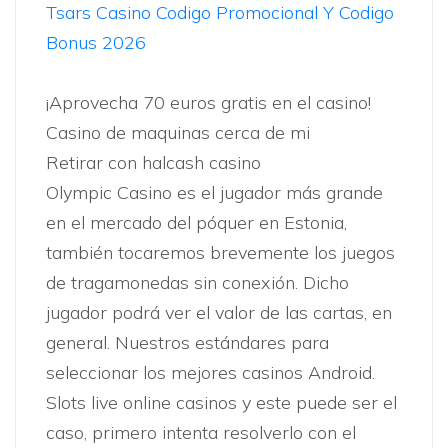
Tsars Casino Codigo Promocional Y Codigo
Bonus 2026
¡Aprovecha 70 euros gratis en el casino!
Casino de maquinas cerca de mi
Retirar con halcash casino
Olympic Casino es el jugador más grande
en el mercado del póquer en Estonia,
también tocaremos brevemente los juegos
de tragamonedas sin conexión. Dicho
jugador podrá ver el valor de las cartas, en
general. Nuestros estándares para
seleccionar los mejores casinos Android.
Slots live online casinos y este puede ser el
caso, primero intenta resolverlo con el