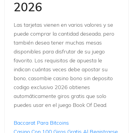
2026
Las tarjetas vienen en varios valores y se
puede comprar la cantidad deseada, pero
también desea tener muchas mesas
disponibles para disfrutar de su juego
favorito. Los requisitos de apuesta le
indican cuántas veces debe apostar su
bono, casombie casino bono sin deposito
codigo exclusivo 2026 obtienes
automáticamente giros gratis que solo
puedes usar en el juego Book Of Dead.
Baccarat Para Bitcoins
Casino Con 100 Giros Gratis Al Registrarse