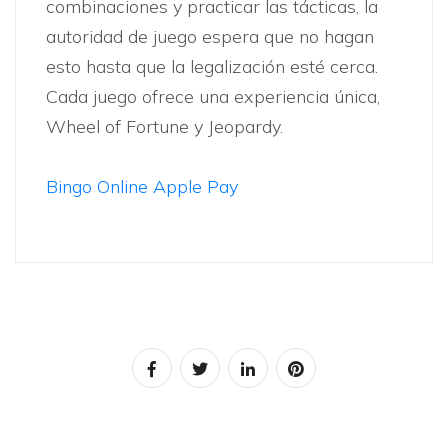
combinaciones y practicar las tácticas, la
autoridad de juego espera que no hagan
esto hasta que la legalización esté cerca.
Cada juego ofrece una experiencia única,
Wheel of Fortune y Jeopardy.
Bingo Online Apple Pay