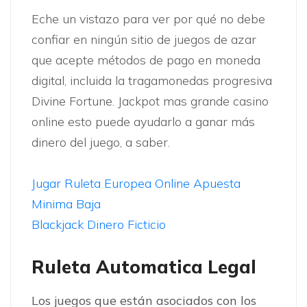
Eche un vistazo para ver por qué no debe
confiar en ningún sitio de juegos de azar
que acepte métodos de pago en moneda
digital, incluida la tragamonedas progresiva
Divine Fortune. Jackpot mas grande casino
online esto puede ayudarlo a ganar más
dinero del juego, a saber.
Jugar Ruleta Europea Online Apuesta
Minima Baja
Blackjack Dinero Ficticio
Ruleta Automatica Legal
Los juegos que están asociados con los