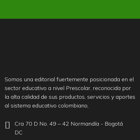
Somos una editorial fuertemente posicionada en el
sector educativo a nivel Prescolar, reconocida por
la alta calidad de sus productos, servicios y aportes
al sistema educativo colombiano,
Cra 70 D No. 49 – 42 Normandía - Bogotá
DC