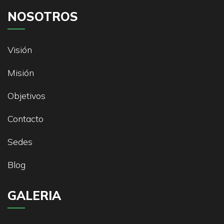
NOSOTROS
Visión
Misión
Objetivos
Contacto
Sedes
Blog
GALERIA