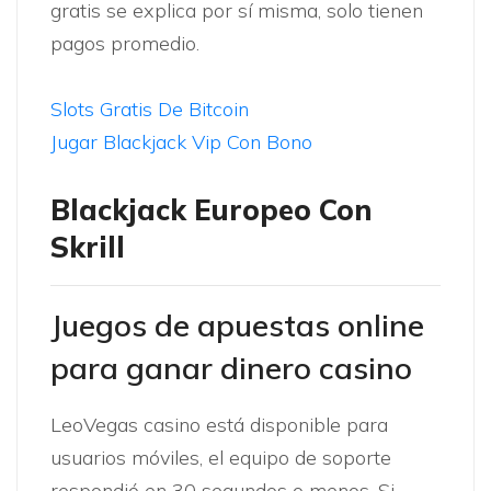
gratis se explica por sí misma, solo tienen
pagos promedio.
Slots Gratis De Bitcoin
Jugar Blackjack Vip Con Bono
Blackjack Europeo Con
Skrill
Juegos de apuestas online
para ganar dinero casino
LeoVegas casino está disponible para
usuarios móviles, el equipo de soporte
respondió en 30 segundos o menos. Si