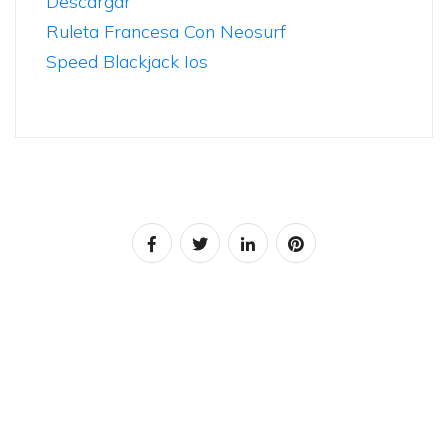
Descargar
Ruleta Francesa Con Neosurf
Speed Blackjack Ios