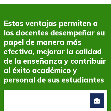
Estas ventajas permiten a
los docentes desempeñar su
papel de manera más
efectiva, mejorar la calidad
de la enseñanza y contribuir
al éxito académico y
personal de sus estudiantes