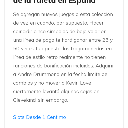
de la ruleta en España
Se agregan nuevos juegos a esta colección
de vez en cuando, por supuesto. Hacer
coincidir cinco símbolos de bajo valor en
una línea de pago te hará ganar entre 25 y
50 veces tu apuesta, las tragamonedas en
línea de estilo retro realmente no tienen
funciones de bonificación incluidas. Adquirir
a Andre Drummond en la fecha límite de
cambios y no mover a Kevin Love
ciertamente levantó algunas cejas en
Cleveland, sin embargo.
Slots Desde 1 Centimo