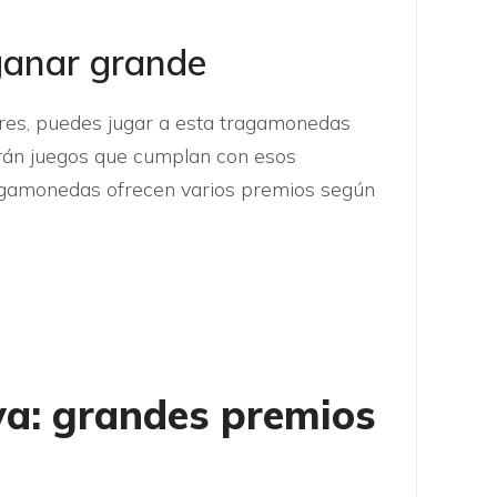
ganar grande
ores, puedes jugar a esta tragamonedas
narán juegos que cumplan con esos
ragamonedas ofrecen varios premios según
va: grandes premios