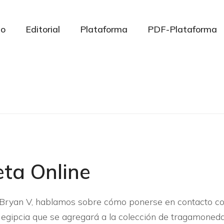
io
Editorial
Plataforma
PDF-Plataforma
ta Online
 a Bryan V, hablamos sobre cómo ponerse en contacto con
egipcia que se agregará a la colección de tragamoneda