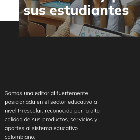
sus estudiantes
Somos una editorial fuertemente
posicionada en el sector educativo a
nivel Prescolar, reconocida por la alta
calidad de sus productos, servicios y
aportes al sistema educativo
colombiano,