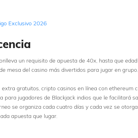
igo Exclusivo 2026
cencia
conlleva un requisito de apuesta de 40x, hasta que edad
de mesa del casino más divertidos para jugar en grupo.
 extra gratuitos, cripto casinos en línea con ethereu
para jugadores de Blackjack indios que le facilitará 
rneo se organiza cada cuatro días y cada vez se otorga
cada apuesta que lugar.