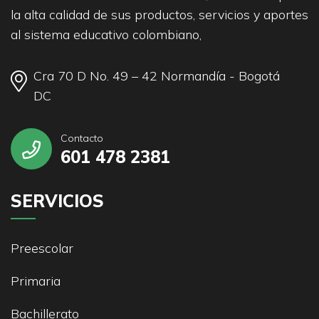
la alta calidad de sus productos, servicios y aportes
al sistema educativo colombiano,
Cra 70 D No. 49 – 42 Normandía - Bogotá
DC
Contacto
601 478 2381
SERVICIOS
Preescolar
Primaria
Bachillerato