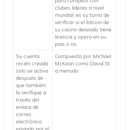
para competir con
clubes líderes a nivel
mundial, es su turno de
verificar si el bitcoin de
su casino deseado tiene
licencia y opera en su
país o no.
Su cuenta
Compuesta por Michael
recién creada
McKean como David St,
solo se activa
a menudo.
después de
que también
la verifique a
través del
enlace de
correo
electrónico
enviado por el