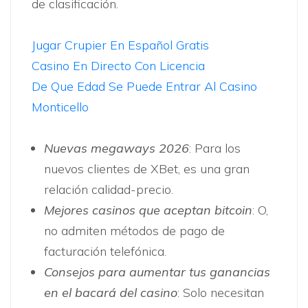
de clasificación.
Jugar Crupier En Español Gratis
Casino En Directo Con Licencia
De Que Edad Se Puede Entrar Al Casino
Monticello
Nuevas megaways 2026
: Para los
nuevos clientes de XBet, es una gran
relación calidad-precio.
Mejores casinos que aceptan bitcoin
: O,
no admiten métodos de pago de
facturación telefónica.
Consejos para aumentar tus ganancias
en el bacará del casino
: Solo necesitan