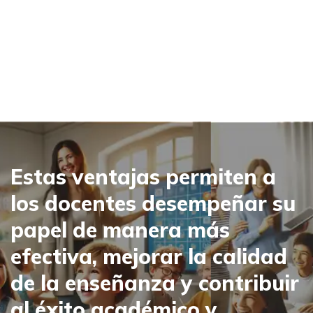
Estas ventajas permiten a
los docentes desempeñar su
papel de manera más
efectiva, mejorar la calidad
de la enseñanza y contribuir
al éxito académico y