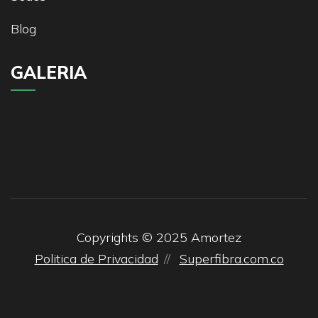
Blog
GALERIA
Copyrights © 2025
Amortez
Politica de Privacidad
Superfibra.com.co