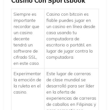
Casino Con Sportsbook
Siempre es
Casino con bitcoin es
importante
fiable puedes jugar en
recordar que
un casino en línea desde
un casino
casa usando tu
decente
computadora de
tendrá un
escritorio o portátil, en
software de
lugar de jugar contra la
cifrado SSL,
computadora.
en este caso.
Experimentar
Este lugar de carreras
la emoción de
de clase mundial se
la ruleta en el
desarrolló para ser líder
casino.
en la oferta de
experiencias de carreras
de caballos en Filipinas y