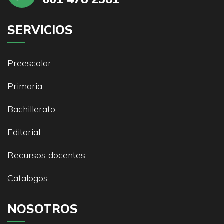
SERVICIOS
Preescolar
Primaria
Bachillerato
Editorial
Recursos docentes
Catalogos
NOSOTROS