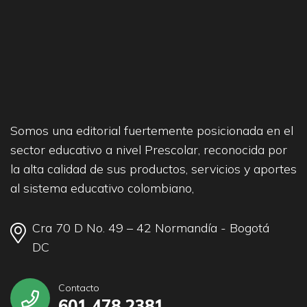
Somos una editorial fuertemente posicionada en el
sector educativo a nivel Prescolar, reconocida por
la alta calidad de sus productos, servicios y aportes
al sistema educativo colombiano,
Cra 70 D No. 49 – 42 Normandía - Bogotá
DC
Contacto
601 478 2381