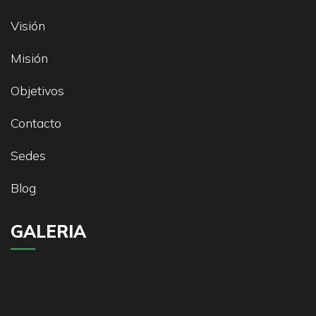
Visión
Misión
Objetivos
Contacto
Sedes
Blog
GALERIA