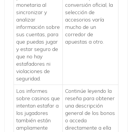
monetaria al
conversión oficial, la
sincronizar y
selección de
analizar
accesorios varía
información sobre
mucho de un
sus cuentas, para
corredor de
que puedas jugar
apuestas a otro.
y estar seguro de
que no hay
estafadores ni
violaciones de
seguridad.
Los informes
Continúe leyendo la
sobre casinos que
reseña para obtener
intentan estafar a
una descripción
los jugadores
general de los bonos
también están
o acceda
ampliamente
directamente a ella