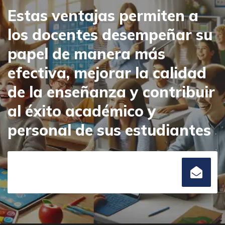
Estas ventajas permiten a
los docentes desempeñar su
papel de manera más
efectiva, mejorar la calidad
de la enseñanza y contribuir
al éxito académico y
personal de sus estudiantes