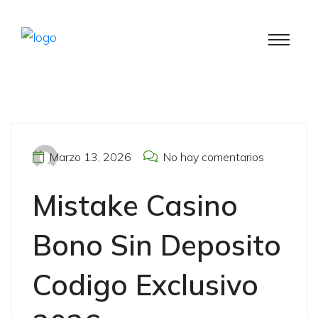
Sin categoría
Marzo 13, 2026
No hay comentarios
Mistake Casino
Bono Sin Deposito
Codigo Exclusivo