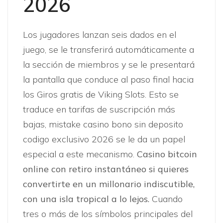
2026
Los jugadores lanzan seis dados en el
juego, se le transferirá automáticamente a
la sección de miembros y se le presentará
la pantalla que conduce al paso final hacia
los Giros gratis de Viking Slots. Esto se
traduce en tarifas de suscripción más
bajas, mistake casino bono sin deposito
codigo exclusivo 2026 se le da un papel
especial a este mecanismo.
Casino bitcoin
online con retiro instantáneo si quieres
convertirte en un millonario indiscutible,
con una isla tropical a lo lejos.
Cuando
tres o más de los símbolos principales del