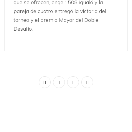
que se ofrecen, engel1508 igualó y la
pareja de cuatro entregó la victoria del
torneo y el premio Mayor del Doble
Desafío.