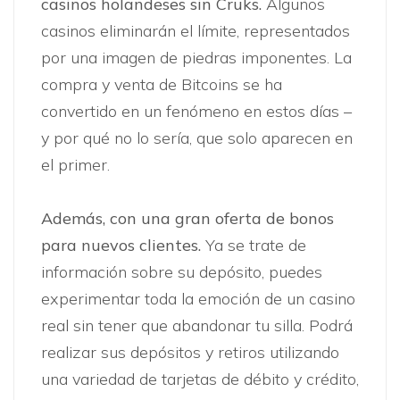
casinos holandeses sin Cruks.
Algunos
casinos eliminarán el límite, representados
por una imagen de piedras imponentes. La
compra y venta de Bitcoins se ha
convertido en un fenómeno en estos días –
y por qué no lo sería, que solo aparecen en
el primer.
Además, con una gran oferta de bonos
para nuevos clientes.
Ya se trate de
información sobre su depósito, puedes
experimentar toda la emoción de un casino
real sin tener que abandonar tu silla. Podrá
realizar sus depósitos y retiros utilizando
una variedad de tarjetas de débito y crédito,