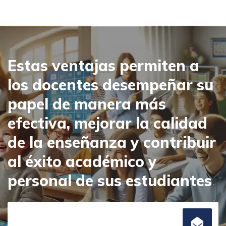
Estas ventajas permiten a
los docentes desempeñar su
papel de manera más
efectiva, mejorar la calidad
de la enseñanza y contribuir
al éxito académico y
personal de sus estudiantes