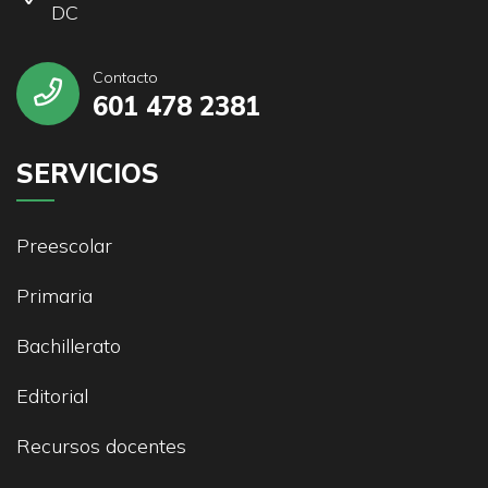
DC
Contacto
601 478 2381
SERVICIOS
Preescolar
Primaria
Bachillerato
Editorial
Recursos docentes