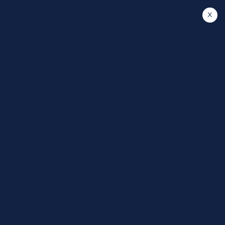
x
Sin categoría
Marzo 13, 2026
No hay comentarios
Tragamonedas
Modernas Gratis
Para Jugar